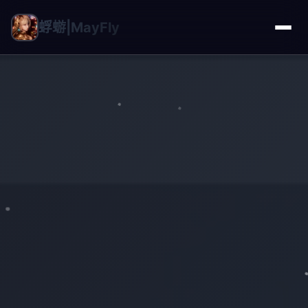
蜉蝣|MayFly