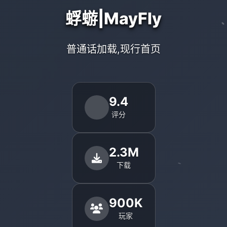
蜉蝣|MayFly
普通话加载,现行首页
9.4
评分
2.3M
下载
900K
玩家