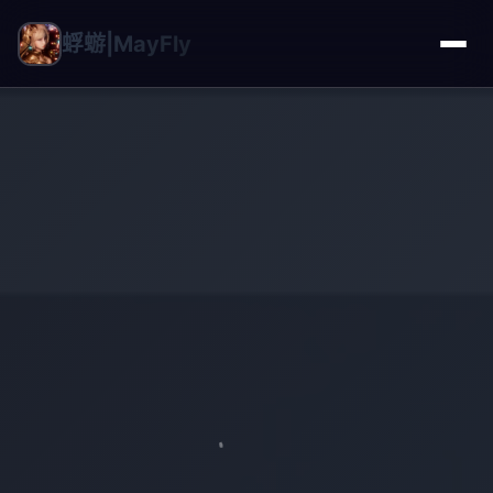
蜉蝣|MayFly