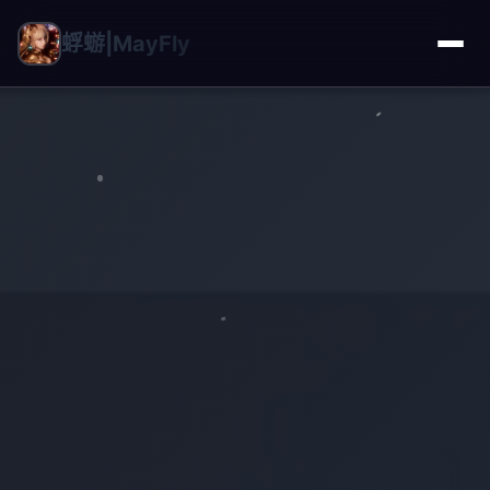
蜉蝣|MayFly