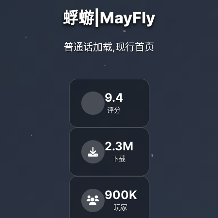
蜉蝣|MayFly
普通话加载,现行首页
9.4
评分
2.3M
下载
900K
玩家