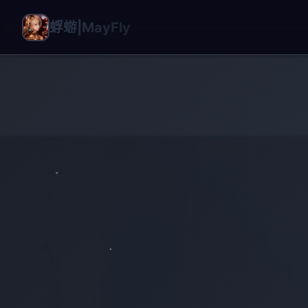
蜉蝣|MayFly