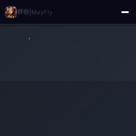
蜉蝣|MayFly