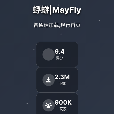
蜉蝣|MayFly
普通话加载,现行首页
9.4
评分
2.3M
下载
900K
玩家