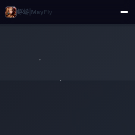
蜉蝣|MayFly