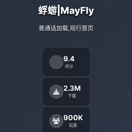
蜉蝣|MayFly
普通话加载,现行首页
9.4
评分
2.3M
下载
900K
玩家