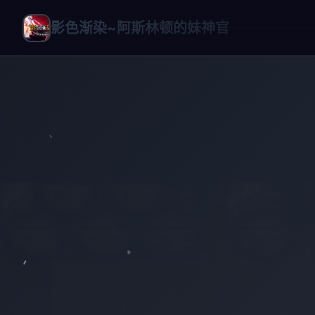
影色渐染~阿斯林顿的妹神官