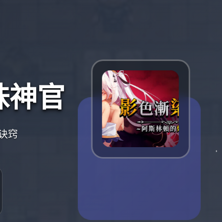
妹神官
诀窍