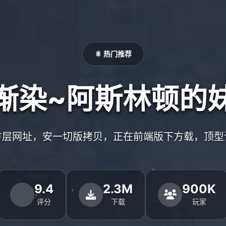
🎇 热门推荐
渐染~阿斯林顿的
方层网址，安一切版拷贝，正在前端版下方载，顶型
9.4
2.3M
900K
评分
下载
玩家