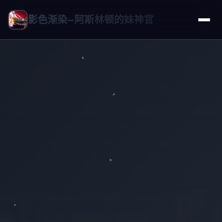
影色渐染~阿斯林顿的妹神官