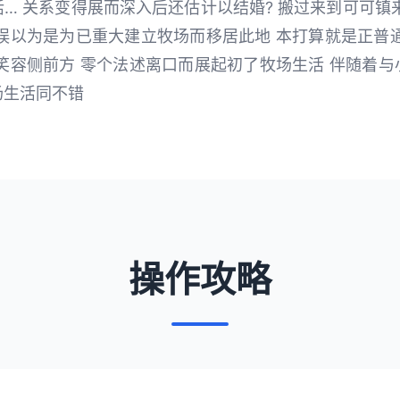
… 关系变得展而深入后还估计以结婚? 搬过来到可可镇
误以为是为已重大建立牧场而移居此地 本打算就是正普
笑容侧前方 零个法述离口而展起初了牧场生活 伴随着
场生活同不错
操作攻略