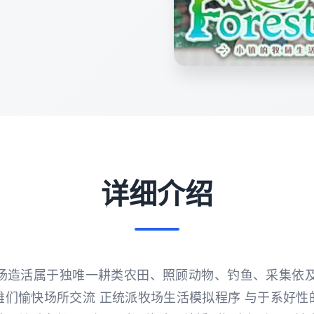
详细介绍
型镇所牧场造活属于独唯一耕类农田、照顾动物、钓鱼、采集依
雄们愉快场所交流 正统派牧场生活模拟程序 与于系好性