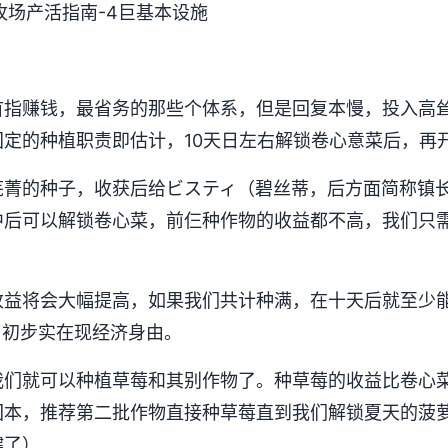
型的牧场产活指南-4巨基本设施
首指赚钱，最省务的那些个体系，但是回复本慢，投入高
固定的种植职责即估计，10天日左右解锁卷心意菜后，再
芜菁的种子，收获后给ビスティ（碧丝蒂，后方面简称镇
中后可以解锁卷心菜，前仨种作物的收益都不高，我们只
收益将会大幅提高，如果我们共计种满，在十天后就至少
00G，初步实在现经济身由。
我们就可以种植草莓和其别作物了。种草莓的收益比卷心
回本，推荐第二批作物直接种草莓直到我们解锁夏天的菠
键了）