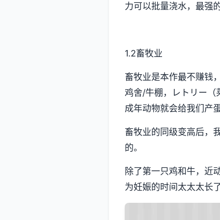
力可以批量浇水，最强的
1.2畜牧业
畜牧业是本作最不赚钱
鸡舍/牛棚，レトリー（
成年动物就会给我们产
畜牧业的同级变高后，
的。
除了第一只鸡和牛，近
为妊娠的时间太太太长