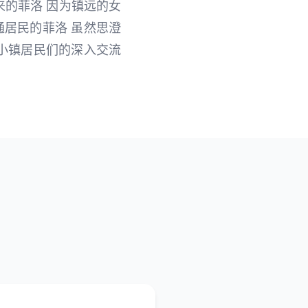
来的菲洛 因为镇远的女
通居民的菲洛 虽然思澄
与小镇居民们的深入交流