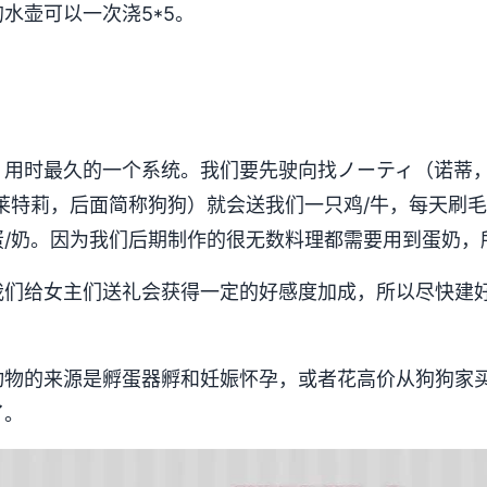
水壶可以一次浇5*5。
，用时最久的一个系统。我们要先驶向找ノーティ（诺蒂
莱特莉，后面简称狗狗）就会送我们一只鸡/牛，每天刷
蛋/奶。因为我们后期制作的很无数料理都需要用到蛋奶，
我们给女主们送礼会获得一定的好感度加成，所以尽快建
动物的来源是孵蛋器孵和妊娠怀孕，或者花高价从狗狗家
了。