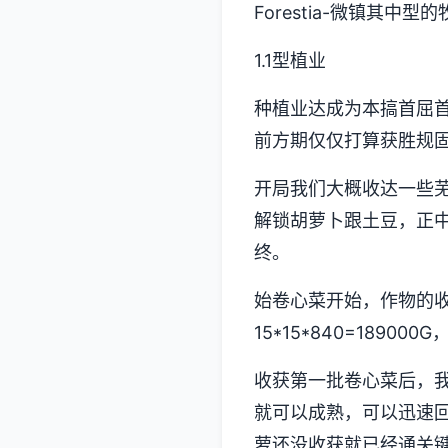
Forestia-微镇其中
1.1型植业
种植业达成为本搞首屈
前方期仅仅打算获胜规
开局我们大概收达一些
解锁胡萝卜跟土豆，正
终。
始卷心菜开始，作物的
15*15*840=1890
收获第一批卷心菜后，
就可以成熟，可以迅速
萝还没收获就已经通关