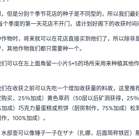
罚，但是分别个季节花店的种子是不同型的，所以我们最
往每个季度的第一天花店不开门，请计划好阁下的收获时间
种作物时，将来就可以在花店直接买到他们了，所以除非
萝，其他作物我们都只需要种一个。
们可以在左上面角留一小片5*5的场所采用来种植其他
）
我们在收获之前可以先吃一个增加收获量的料故，这里推
购买，25％加成）黄色草药（50层以后矿洞获得，25
%加成）巧克力量蛋糕或煎饼（厨房制作，75%加成）松茸
作，100%加成）。
，水部壶可以像锤子一子在ザナ（扎娜，后面简称铁匠）