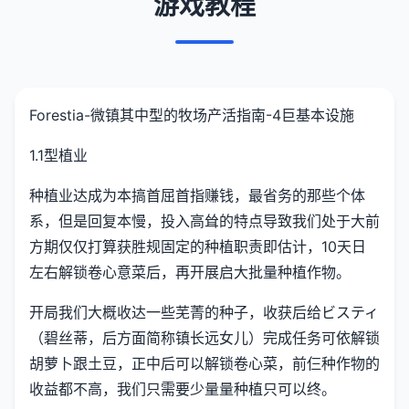
游戏教程
Forestia-微镇其中型的牧场产活指南-4巨基本设施
1.1型植业
种植业达成为本搞首屈首指赚钱，最省务的那些个体
系，但是回复本慢，投入高耸的特点导致我们处于大前
方期仅仅打算获胜规固定的种植职责即估计，10天日
左右解锁卷心意菜后，再开展启大批量种植作物。
开局我们大概收达一些芜菁的种子，收获后给ビスティ
（碧丝蒂，后方面简称镇长远女儿）完成任务可依解锁
胡萝卜跟土豆，正中后可以解锁卷心菜，前仨种作物的
收益都不高，我们只需要少量量种植只可以终。