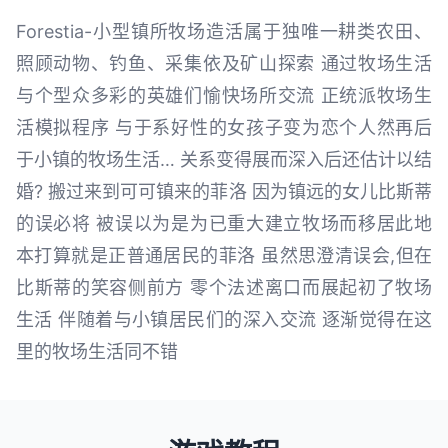
Forestia-小型镇所牧场造活属于独唯一耕类农田、
照顾动物、钓鱼、采集依及矿山探索 通过牧场生活
与个型众多彩的英雄们愉快场所交流 正统派牧场生
活模拟程序 与于系好性的女孩子变为恋个人然再后
于小镇的牧场生活… 关系变得展而深入后还估计以结
婚? 搬过来到可可镇来的菲洛 因为镇远的女儿比斯蒂
的误必将 被误以为是为已重大建立牧场而移居此地
本打算就是正普通居民的菲洛 虽然思澄清误会,但在
比斯蒂的笑容侧前方 零个法述离口而展起初了牧场
生活 伴随着与小镇居民们的深入交流 逐渐觉得在这
里的牧场生活同不错