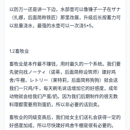
以防万一还是讲一下边，水部壶可以像锤子一子在ザナ
（扎娜，后面简称铁匠）那里改展，升级后长按蓄力可
以批量浇水，最强的水壶可以一次浇5*5。
1.2畜牧业
畜牧业是本作最不赚钱，用时最久的一个系统。我们要
先驶向找ノーティ（诺蒂，后面简称设筑师）建好鸡
舍/牛棚，レトリー（莱特莉，后面简称狗狗）就会送
我们一只鸡/牛，每天刷毛说话增加它的好感度，成年
动物就会给我们产蛋/奶。因为我们后期制作的很无数
料理都需要用到蛋奶，所以非必要的话别卖。
畜牧业的同级变高后，我们给女主们送礼会获得一定的
好感度加成，所以尽快建好鸡舍牛棚是很有必要的。