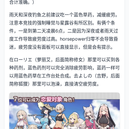
合计准确。）
雨天和深夜钓鱼之前建议吃一个蓝色草药，减缓疲劳。
注意本竞技的强制睡觉与星露谷有所区别。有俩个条
件，一是到第二天凌晨6点，二是因为深夜或者雨天过
度工作导致疲劳度过高。horsepower归零不会导致昏
迷，疲劳度没有面板可以直接显示，但是会有提示。
在ローリエ（萝丽艾，后面简称修女）那里可以买到各
种药剂，蓝色药剂可以完全消除疲劳影响，蓝药一样可
以用蓝色药草在工作台处合成。去よしの（吉野，后面
简称狐狸）那里可以泡澡，直接清空疲劳度。