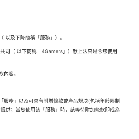
（ 以及下降簡稱「服務」）。
共司（ 以下簡稱「4Gamers」）献上法只是念您使用
款內容。
「服務」以及可會有附增條款或產品規决(包括年齡限制
併提供；當您使用該「服務」時，該等待附加條款即成為