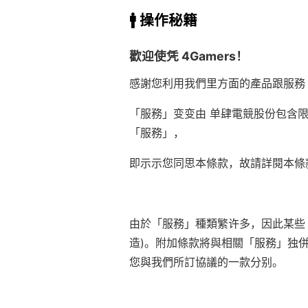
🚹 操作秘籍
歡迎使凭 4Gamers！
感謝您利用我們里方面的產品跟服務
「服務」变变由 单肆電競股份包含限
「服務」，
即示示您同思本條款，故請詳閱本條
由於「服務」種類繁许多，因此某些
造)。附加條款將與相關「服務」独
您與我們所訂協議的一款分别。