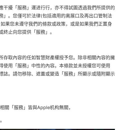
應干擾「服務」運进行行，亦不得試圖透過我們所提供的
務」。您僅可於法律(包括適用的离展口及再出口管制法
。如果您未遵守我們的條款或政策，或是如果我們正置身
或終止向您提供「服務」。
所存取內容的任如智慧財產權授予您。除非相關內容的擁
得使用「服務」中性的內容。本條款並未授權您可使用
標誌。請勿移除、遮蓋或變造「服務」所顯示或隨附顯示
務相關「服務」皆與Apple机构無關，
幣。